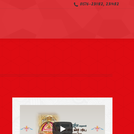
01576-231182, 231482