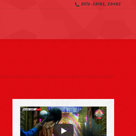
01576-231182, 231482