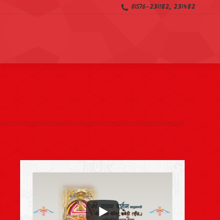
01576-231182, 231482