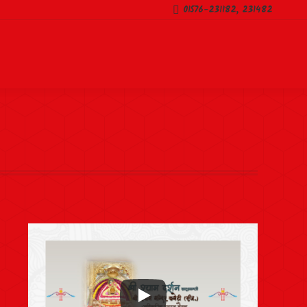
01576-231182, 231482