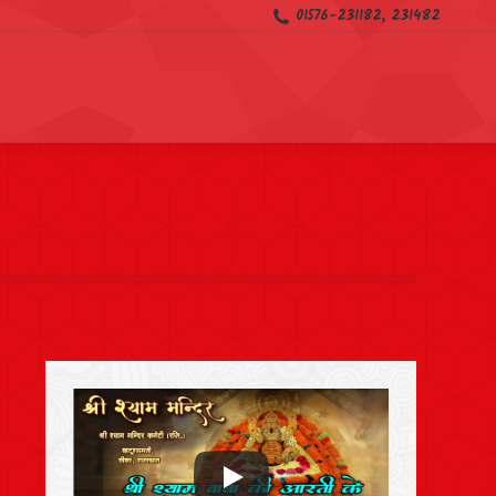
01576-231182, 231482