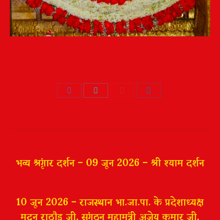
Share
Share
Share
Share
on
on
on
on
Facebook
Twitter
Pinterest
LinkedIn
Post
navigation
भव्य श्रृंगार दर्शन – 09 जून 2026 – श्री श्याम दर्शन
10 जून 2026 – राजस्थान भा.जा.पा. के प्रदेशाध्यक्ष
मदन राठौड़ जी, संगठन महामंत्री अजेय कुमार जी,