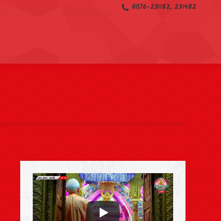
01576-231182, 231482