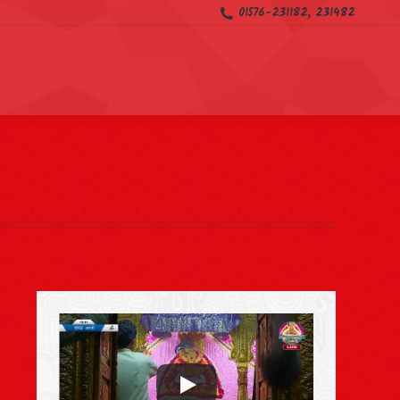
01576-231182, 231482