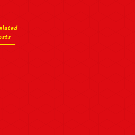
elated
osts