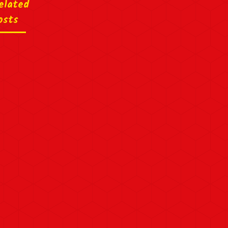
elated
osts