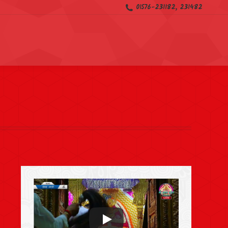
01576-231182, 231482