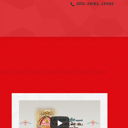
01576-231182, 231482