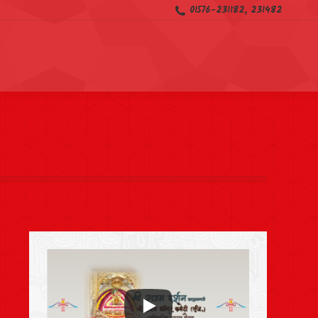
01576-231182, 231482