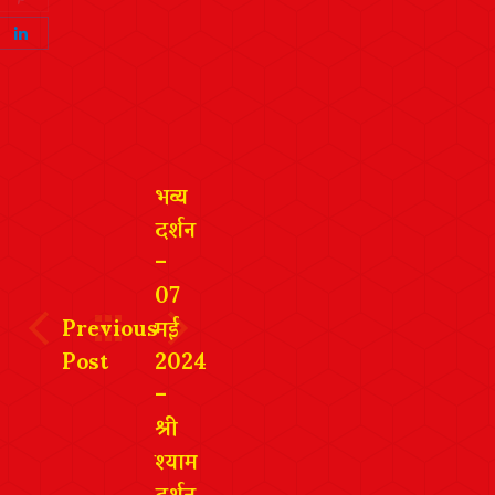
Twitter
on
Share
Pinterest
on
LinkedIn
भव्य
दर्शन
–
07
Previous
मई
Post
2024
–
श्री
श्याम
दर्शन