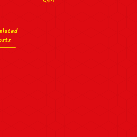
elated
osts