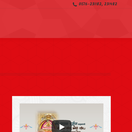
01576-231182, 231482